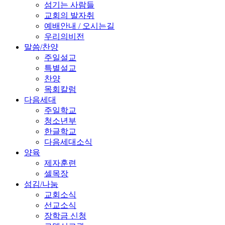
섬기는 사람들
교회의 발자취
예배안내 / 오시는길
우리의비전
말씀/찬양
주일설교
특별설교
찬양
목회칼럼
다음세대
주일학교
청소년부
한글학교
다음세대소식
양육
제자훈련
셀목장
섬김/나눔
교회소식
선교소식
장학금 신청