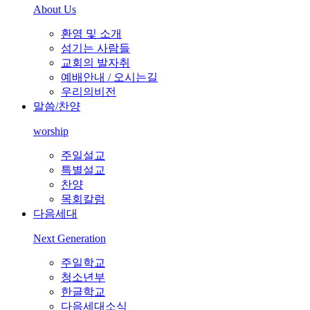
About Us
환영 및 소개
섬기는 사람들
교회의 발자취
예배안내 / 오시는길
우리의비전
말씀/찬양
worship
주일설교
특별설교
찬양
목회칼럼
다음세대
Next Generation
주일학교
청소년부
한글학교
다음세대소식