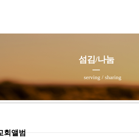
섬김/나눔
serving / sharing
교회앨범