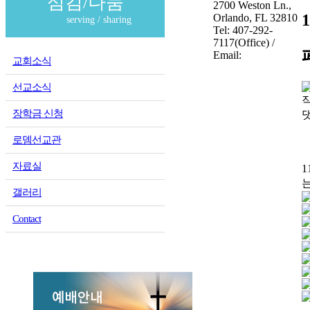
섬김/나눔
2700 Weston Ln.,
Orlando, FL 32810
serving / sharing
Tel: 407-292-
7117(Office) /
Email:
교회소식
선교소식
장학금 신청
로뎀선교관
자료실
갤러리
Contact