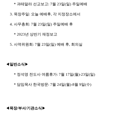
*
과테말라 선교보고
: 7
월
23
일
(
일
)
주일예배
3.
목장주일
:
오늘 예배후
,
각 지정장소에서
4.
사무총회
: 7
월
23
일
(
일
)
주일예배 후
* 2023
년 상반기 재정보고
5.
사역위원회
: 7
월
23
일
(
일
)
예배 후
,
회의실
◀
일반소식
▶
*
정석영 전도사 여름휴가
: 7
월
17
일
(
월
)-23
일
(
일
)
*
담임목사 한국방문
: 7
월
24
일
(
월
)-8
월
9
일
(
수
)
◀
목장
/
부서
/
기관소식
▶