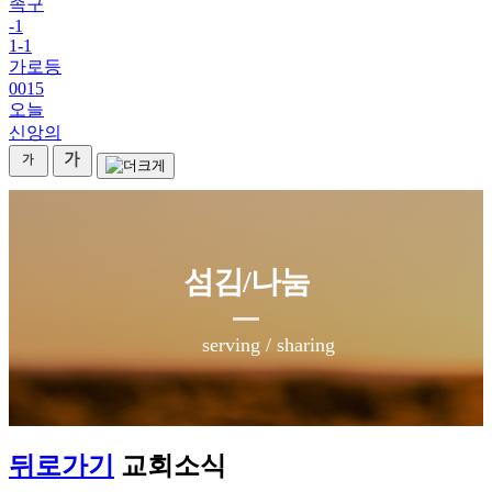
족구
-1
1-1
가로등
0015
오늘
신앙의
섬김/나눔
serving / sharing
뒤로가기
교회소식