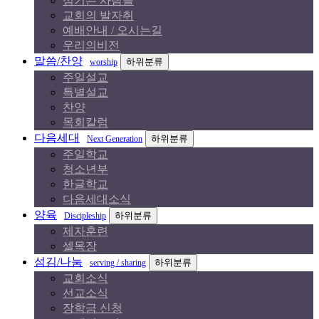
섬기는 사람들
교회의 발자취
예배안내 / 오시는길
우리의비전
말씀/찬양
하위분류
worship
주일설교
특별설교
찬양
목회칼럼
다음세대
하위분류
Next Generation
주일학교
청소년부
한글학교
다음세대소식
양육
하위분류
Discipleship
제자훈련
셀목장
섬김/나눔
하위분류
serving / sharing
교회소식
선교소식
장학금 신청