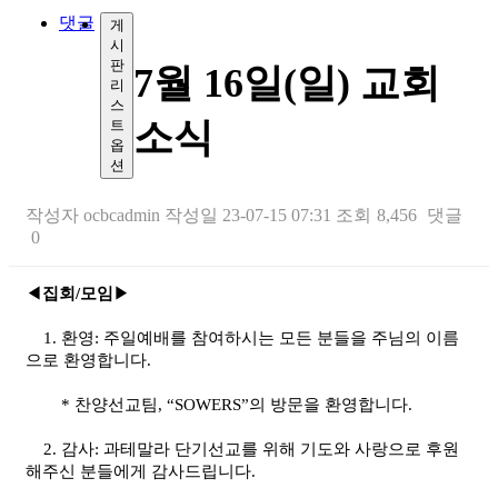
댓글
게
시
판
7월 16일(일) 교회
리
스
소식
트
옵
션
작성자
ocbcadmin
작성일
23-07-15 07:31
조회
8,456
댓글
0
◀
집회
/
모임
▶
본문
1.
환영
:
주일예배를 참여하시는 모든 분들을 주님의 이름
으로 환영합니다
.
*
찬양선교팀
, “SOWERS”
의 방문을 환영합니다
.
2.
감사
:
과테말라 단기선교를 위해 기도와 사랑으로 후원
해주신 분들에게 감사드립니다
.