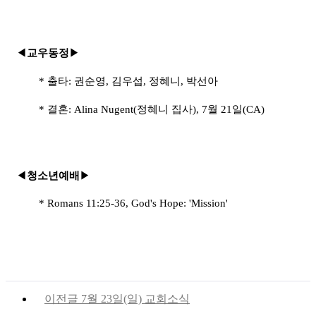
◀
교우동정
▶
*
출타
:
권순영
,
김우섭
,
정혜니
,
박선아
*
결혼
: Alina Nugent(
정혜니 집사
), 7
월
21
일
(CA)
◀
청소년예배
▶
* Romans 11:25-36, God's Hope: 'Mission'
이전글
7월 23일(일) 교회소식