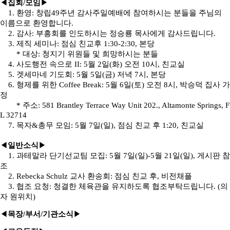
◀
집회
/
모임
▶
1.
환영
:
창립
49
주년 감사주일예배에 참여하시는 분들을 주님의
이름으로 환영합니다
.
2.
감사
:
부흥회를 인도하시는 정승룡 목사에게 감사드립니다
.
3.
제직 세미나
:
점심 친교후
1:30-2:30,
본당
*
대상
:
청지기 위원들 및 희망하시는 분들
4.
사도행전 속으로
II: 5
월
2
일
(
화
)
오전
10
시
,
친교실
5.
겟세마네 기도회
: 5
월
5
일
(
금
)
저녁
7
시
,
본당
6.
형제를 위한
Coffee Break: 5
월
6
일
(
토
)
오전
8
시
,
박승덕 집사 가
정
*
주소
: 581 Brantley Terrace Way Unit 202., Altamonte Springs, F
L 32714
7.
목자
&
총무 모임
: 5
월
7
일
(
일
),
점심 친교 후
1:20,
친교실
◀
일반소식
▶
1.
과테말라 단기선교팀 모집
: 5
월
7
일
(
일
)-5
월
21
일
(
일
),
게시판 참
조
2. Rebecka Schulz
교사 환송회
:
점심 친교 후
,
비전채플
3.
협조 요청
:
청결한 체육관을 유지하도록 협조부탁드립니다
. (
의
자 원위치
)
◀
목장
/
부서
/
기관소식
▶