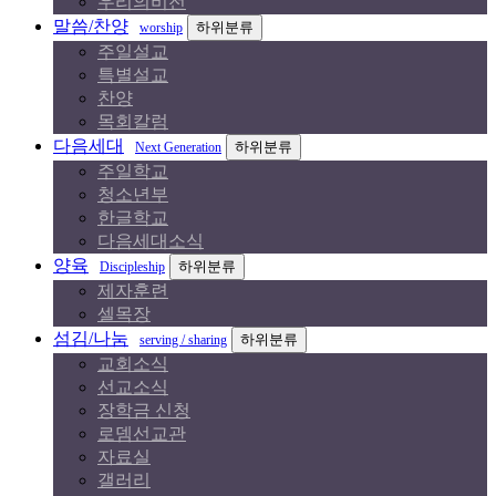
우리의비전
말씀/찬양
하위분류
worship
주일설교
특별설교
찬양
목회칼럼
다음세대
하위분류
Next Generation
주일학교
청소년부
한글학교
다음세대소식
양육
하위분류
Discipleship
제자훈련
셀목장
섬김/나눔
하위분류
serving / sharing
교회소식
선교소식
장학금 신청
로뎀선교관
자료실
갤러리