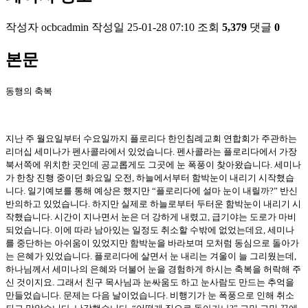
작성자
ocbcadmin
작성일
25-01-28 07:10
조회
5,379
댓글
0
본문
동행의 축복
지난 주 월요일부터 수요일까지 플로리다 한인침례교회 연합회가 주관하는
리더십 세미나가 펜사콜라에서 있었습니다
.
펜사콜라는 플로리다에서 가장
북서쪽에 위치한 곳인데 공교롭게도 그곳에 눈 폭풍이 찾아왔습니다
.
세미나
가 한창 진행 중이던 화요일 오전
,
하늘에서부터 함박눈이 내리기 시작했습
니다
.
일기예보를 통해 예상은 했지만
“
플로리다에 설마 눈이 내릴까
?”
반신
반의하고 있었습니다
.
하지만 실제로 하늘로부터 두터운 함박눈이 내리기 시
작했습니다
.
시간이 지나면서 눈은 더 강하게 내렸고
,
급기야는 도로가 마비
되었습니다
.
이에 따라 남아있는 일정도 취소할 수밖에 없었는데요
,
세미나
를 중단하는 아쉬움이 있었지만 함박눈을 바라보며 모처럼 동심으로 돌아가
는 은혜가 있었습니다
.
플로리다에 살면서 눈 내리는 겨울이 늘 그리웠는데
,
하나님께서 세미나의 은혜와 더불어 눈을 경험하게 하시는 축복을 허락해 주
신 것이지요
.
그래서 친구 목사님과 눈싸움도 하고 눈사람도 만드는 추억을
만들었습니다
.
문제는 다음 날이었습니다
.
비행기가 눈 폭풍으로 인해 취소