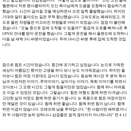
되고 말았습니다
.
난감했습니다
. “
어떻게 집으로 돌아가나
?”
고민 고민 끝에
멜본에서 차로 펜사콜라까지 오신 목사님에게 도움을 요청해서 합승하기로
했습니다
.
시간이 길어질 것을 예상하면서 오전 일찍 출발했습니다
.
하지만
기대와 달리 돌아오는 길은 무척 험난했습니다
.
고속도로는 폐쇄되었고
,
국
도로 몰린 차량들은 미끄러진 차량들로 마비가 되었습니다
.
점점 더 불안해
졌습니다
. “
오늘 중으로 집에 도착할 수 있을까
?”
힘겹게 도로를 빠져나온 후
GPS
의 안내를 받아 운전을 했습니다
.
그렇게 운전을 해서 올랜도에 도착하니
다음 날 새벽
3
시
40
분이었습니다
.
무려
16
시간
40
분 후에 집에 도착한 것입
니다
.
참으로 힘든 시간이었습니다
.
중간에 포기하고 싶었습니다
.
눈으로 가득한
세상이 아름답긴 했지만 고생을 하다 보니 눈도 지겨워졌습니다
.
하지만 돌
아보니 힘든 여정 가운데도 감사가 있었습니다
.
동승해 계시던 두 분의 목사
님과 이런저런 이야기
,
추억이야기
,
살아가는 이야기
,
목회 이야기를 하면서
오다보니 그 오랜 시간도 그렇게 힘들지만은 않았습니다
.
함께 하니 어려움
도 이길 수 있었던 것입니다
.
그렇습니다
.
힘든 여행도 함께 하면 이겨냅니다
.
고단한 삶의 여정도 함께 하면 용기가 됩니다
.
눈 폭풍으로 힘든 여정이었지
만 깨달은 것이 있습니다
.
함께 하면 좋습니다
.
함께 하면 힘이 납니다
.
함께
하면 지겹지 않습니다
.
오래오래 남을 추억입니다
. “
한 사람이면 패하겠거니
와 두 사람이면 능히 당하나니 삼겹줄은 쉽게 끊어지지 아니하니라
”
전
4:12