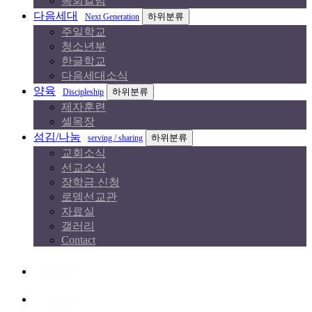
목회칼럼
다음세대
하위분류
Next Generation
주일학교
청소년부
한글학교
다음세대소식
양육
하위분류
Discipleship
제자훈련
셀목장
섬김/나눔
하위분류
serving / sharing
교회소식
선교소식
장학금 신청
로뎀선교관
자료실
갤러리
Contact
PC버전
LOGIN