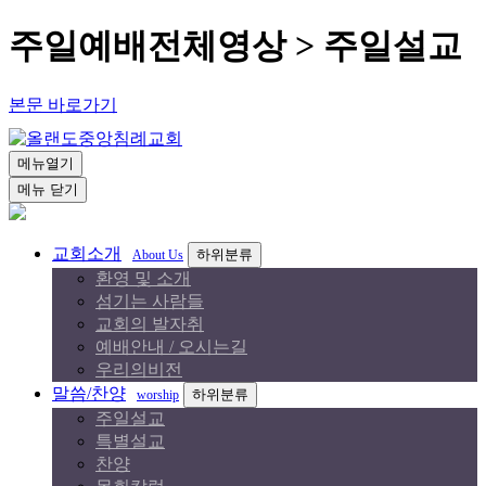
주일예배전체영상 > 주일설교
본문 바로가기
메뉴열기
메뉴 닫기
교회소개
하위분류
About Us
환영 및 소개
섬기는 사람들
교회의 발자취
예배안내 / 오시는길
우리의비전
말씀/찬양
하위분류
worship
주일설교
특별설교
찬양