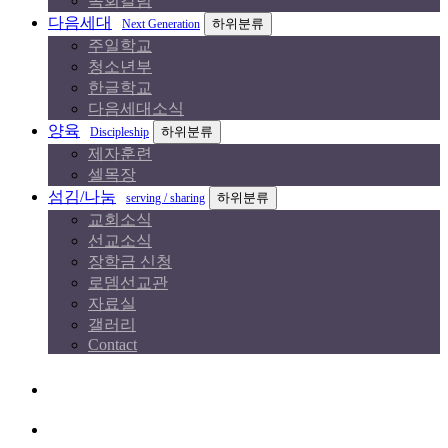
목회칼럼
다음세대
하위분류
Next Generation
주일학교
청소년부
한글학교
다음세대소식
양육
하위분류
Discipleship
제자훈련
셀목장
섬김/나눔
하위분류
serving / sharing
교회소식
선교소식
장학금 신청
로뎀선교관
자료실
갤러리
Contact
PC버전
LOGIN