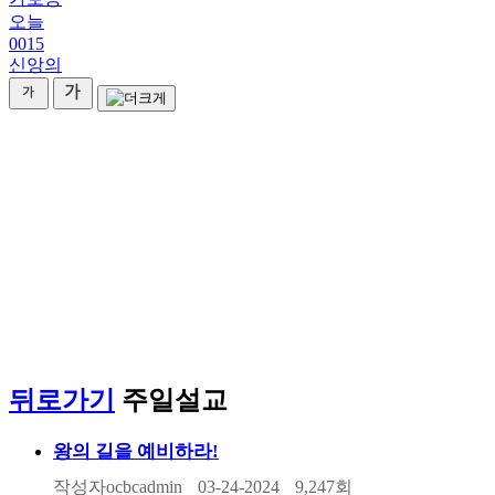
오늘
0015
신앙의
말씀/찬양
worship
뒤로가기
주일설교
왕의 길을 예비하라!
작성자
ocbcadmin
03-24-2024
9,247
회