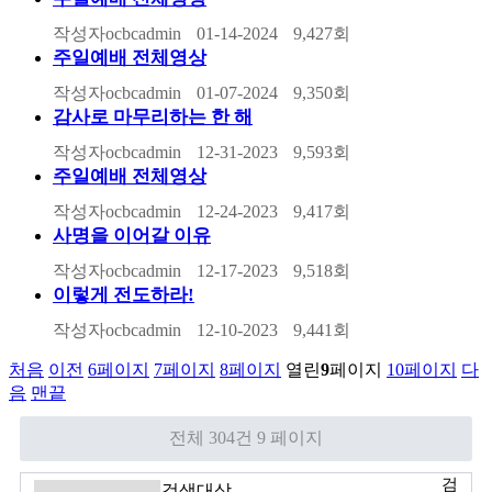
작성자
ocbcadmin
01-14-2024
9,427
회
주일예배 전체영상
작성자
ocbcadmin
01-07-2024
9,350
회
감사로 마무리하는 한 해
작성자
ocbcadmin
12-31-2023
9,593
회
주일예배 전체영상
작성자
ocbcadmin
12-24-2023
9,417
회
사명을 이어갈 이유
작성자
ocbcadmin
12-17-2023
9,518
회
이렇게 전도하라!
작성자
ocbcadmin
12-10-2023
9,441
회
처음
이전
6
페이지
7
페이지
8
페이지
열린
9
페이지
10
페이지
다
음
맨끝
전체 304건
9 페이지
검
검색대상