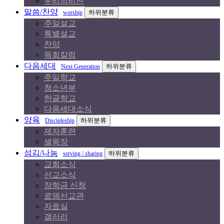
우리의비전
말씀/찬양
하위분류
worship
주일설교
특별설교
찬양
목회칼럼
다음세대
하위분류
Next Generation
주일학교
청소년부
한글학교
다음세대소식
양육
하위분류
Discipleship
제자훈련
셀목장
섬김/나눔
하위분류
serving / sharing
교회소식
선교소식
장학금 신청
로뎀선교관
자료실
갤러리